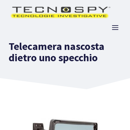
Vai
al
contenuto
ME
Telecamera nascosta
dietro uno specchio