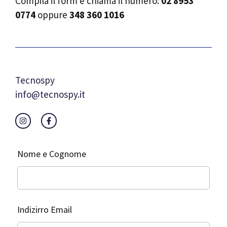
Compila il form e chiama il numero:
02 8953
0774
oppure
348 360 1016
Tecnospy
info@tecnospy.it
Leave
Nome e Cognome
this
field
blank
Indizirro Email