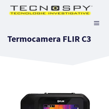
Vai
al
contenuto
ME
Termocamera FLIR C3