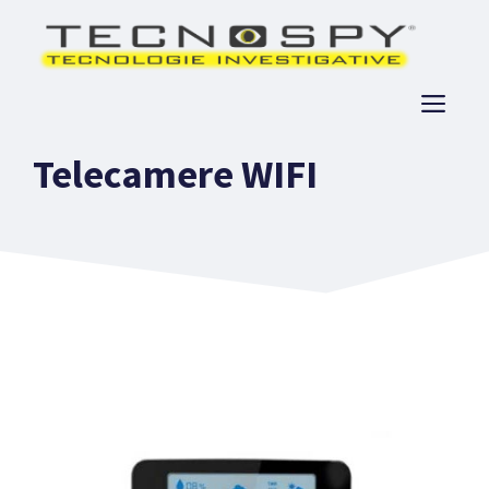
Vai
al
contenuto
ME
Telecamere WIFI